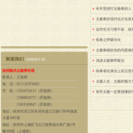
长年坚持打太极拳的人
太极拳的现代化分化发
这些生活习惯不改，练
练拳之呼吸功夫
太极拳能给你的内脏做
浅谈太极拳呼吸法
杭州陈式太极养生馆
练拳者在身法上应注意
联系人：
王老师
太极人生：太极的魅力
电 话：
0571-87970493
手 机：
13516724111（乔老师）
初学太极一定要搞懂的
15988810757（乔老师）
13819109847（乔老师）
地址：
杭州市滨江区长河街道江汉路1786号钱龙
大厦1001室
地址：杭州市上城区飞云江路赞成太和广场1号
楼309室（上城馆）