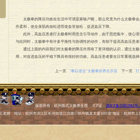
太极拳的降压功效在生活中可谓是家喻户晓，那么究竟为什么太极拳会
作柔和，使全身肌肉放松进而使血管放松，促进血压下降。
此外，高血压患者打太极拳时用意念引导动作，由于思想集中，使心境
与此同时，太极拳中有许多平衡性与协调性的动作，有助于提高高血压患者
通过上面的内容我们对太极拳的降压作用有了更详细的认识，通过太极
用，对促进血压的平稳下降具有很好的功效。高血压患者要在日常重视选择
上一页
“拳以道合”太极拳的养生宗旨
下一页
打
版权所有：杭州陈式太极养生馆 ICP证：
浙ICP备15002882号-
王老师 地址：
杭州市滨江区长河街道江汉路1786号钱龙大厦1001室 地址：杭州市上