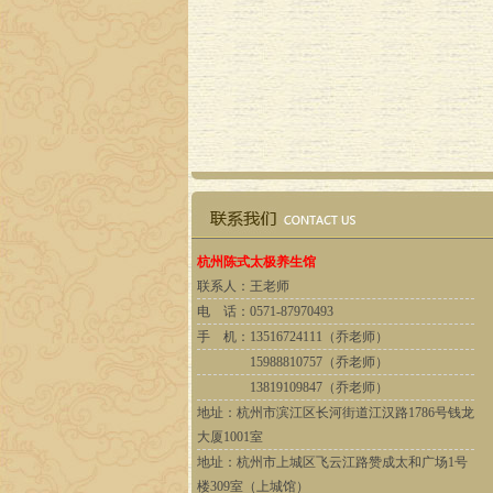
杭州陈式太极养生馆
联系人：
王老师
电 话：
0571-87970493
手 机：
13516724111（乔老师）
15988810757（乔老师）
13819109847（乔老师）
地址：
杭州市滨江区长河街道江汉路1786号钱龙
大厦1001室
地址：杭州市上城区飞云江路赞成太和广场1号
楼309室（上城馆）