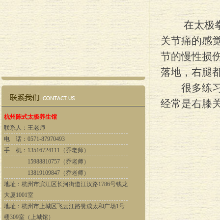
在太极拳练
关节痛的感
节的慢性损
落地，右腿
很多练习者
经常是右膝
杭州陈式太极养生馆
联系人：
王老师
电 话：
0571-87970493
手 机：
13516724111（乔老师）
15988810757（乔老师）
13819109847（乔老师）
地址：
杭州市滨江区长河街道江汉路1786号钱龙
大厦1001室
地址：杭州市上城区飞云江路赞成太和广场1号
楼309室（上城馆）