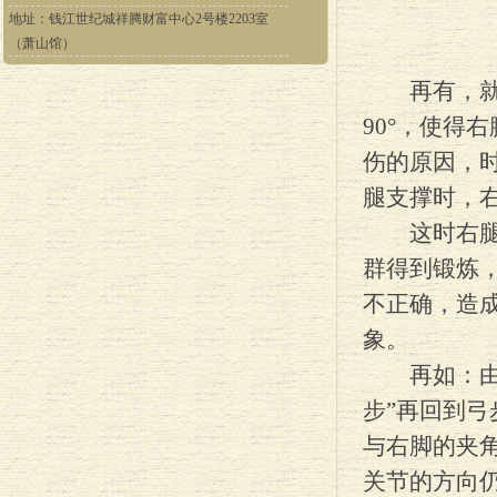
地址：钱江世纪城祥腾财富中心2号楼2203室
（萧山馆）
再有，就是
90°，使得
伤的原因，
腿支撑时，
这时右腿的
群得到锻炼
不正确，造
象。
再如：由“
步”再回到弓
与右脚的夹角
关节的方向仍