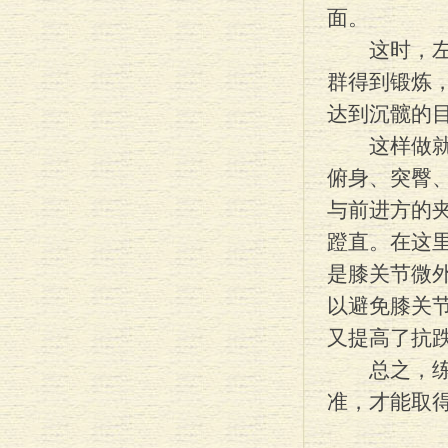
面。
这时，左腿
群得到锻炼
达到沉髋的
这样做就避
俯身、突臀
与前进方的夹
蹬直。在这
是膝关节微
以避免膝关节
又提高了抗
总之，练习
准，才能取