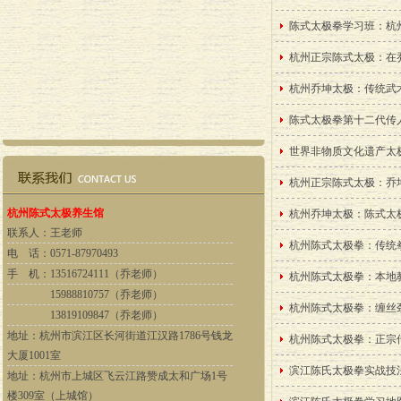
陈式太极拳学习班：杭
杭州正宗陈式太极：在
杭州乔坤太极：传统武
陈式太极拳第十二代传
世界非物质文化遗产太
杭州正宗陈式太极：乔
杭州陈式太极养生馆
杭州乔坤太极：陈式太
联系人：
王老师
杭州陈式太极拳：传统
电 话：
0571-87970493
手 机：
13516724111（乔老师）
杭州陈式太极拳：本地
15988810757（乔老师）
杭州陈式太极拳：缠丝
13819109847（乔老师）
地址：
杭州市滨江区长河街道江汉路1786号钱龙
杭州陈式太极拳：正宗
大厦1001室
滨江陈氏太极拳实战技
地址：杭州市上城区飞云江路赞成太和广场1号
楼309室（上城馆）